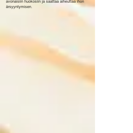
avonaisiin huokosiin ja saattaa aiheuttaa ihon
ärsyyntymisen.