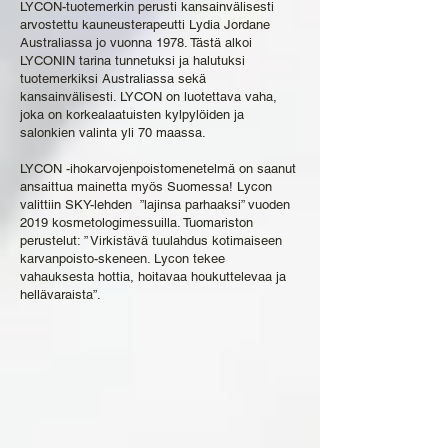
LYCON-tuotemerkin perusti kansainvälisesti
arvostettu kauneusterapeutti Lydia Jordane
Australiassa jo vuonna 1978. Tästä alkoi
LYCONIN tarina tunnetuksi ja halutuksi
tuotemerkiksi Australiassa sekä
kansainvälisesti. LYCON on luotettava vaha,
joka on korkealaatuisten kylpylöiden ja
salonkien valinta yli 70 maassa.
LYCON -ihokarvojenpoistomenetelmä on saanut
ansaittua mainetta myös Suomessa! Lycon
valittiin SKY-lehden ”lajinsa parhaaksi” vuoden
2019 kosmetologimessuilla. Tuomariston
perustelut: ” Virkistävä tuulahdus kotimaiseen
karvanpoisto-skeneen. Lycon tekee
vahauksesta hottia, hoitavaa houkuttelevaa ja
hellävaraista”.