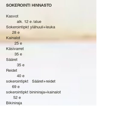
SOKEROINTI HINNASTO
Kasvot
alk. 12 e /alue
Sokerointipkt ylähuuli+leuka
28 e
Kainalot
25 e
Käsivarret
35 e
Sääret
35 e
Reidet
40 e
sokerointipkt Sääret+reidet
69 e
sokerointipkt bininiraja+kainalot
52 e
Bikiniraja
35 e
String-bikini
40 e
Brassi
69 e