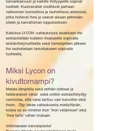
karvankasvuun ja kaikille ihotyypeille sopivat
tuotteet. Kuumavahat sisältävät parhaan
valikoiman luonnollisia ja rauhoittavia ainesosia,
jotka hoitavat ihoa ja saavat aikaan pehmeän,
sileän ja karvattoman lopputuloksen.
Kaikissa LYCON -vahauksissa asiakkaan iho
esikäsitellään kullekin ihoalueelle sopivalla
esikäsittelytuotteella sekä toimenpiteen jälkeen
iho rauhoitetaan tarkoitukseen sopivalla
tuotteella.
Miksi Lycon on
kivuttomampi?
Matala lämpötila sekä erittäin notkeat ja
hellävaraiset vahat sekä uniikki esikäsittelyöljy
varmistaa, että vaha tarttuu vain karvoihin eikä
ihoon. Öljy tekee vahauksesta miellyttävän,
koska se se minimoi ihon ”ihon vetämisen” eikä
”ihoa tartu” vahan mukaan.
Intiimialueen karvanpoistot