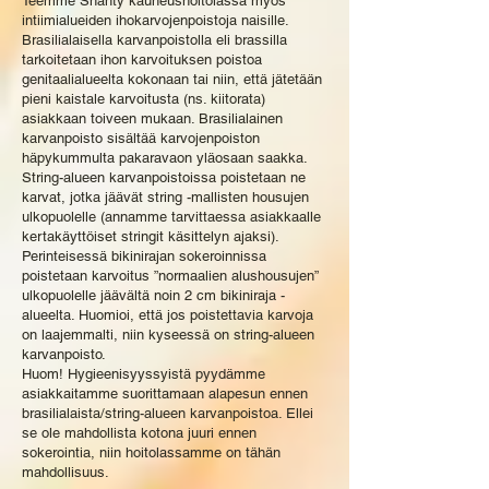
Teemme Shanty kauneushoitolassa myös
intiimialueiden ihokarvojenpoistoja naisille.
Brasilialaisella karvanpoistolla eli brassilla
tarkoitetaan ihon karvoituksen poistoa
genitaalialueelta kokonaan tai niin, että jätetään
pieni kaistale karvoitusta (ns. kiitorata)
asiakkaan toiveen mukaan. Brasilialainen
karvanpoisto sisältää karvojenpoiston
häpykummulta pakaravaon yläosaan saakka.
String-alueen karvanpoistoissa poistetaan ne
karvat, jotka jäävät string -mallisten housujen
ulkopuolelle (annamme tarvittaessa asiakkaalle
kertakäyttöiset stringit käsittelyn ajaksi).
Perinteisessä bikinirajan sokeroinnissa
poistetaan karvoitus ”normaalien alushousujen”
ulkopuolelle jäävältä noin 2 cm bikiniraja -
alueelta. Huomioi, että jos poistettavia karvoja
on laajemmalti, niin kyseessä on string-alueen
karvanpoisto.
Huom! Hygieenisyyssyistä pyydämme
asiakkaitamme suorittamaan alapesun ennen
brasilialaista/string-alueen karvanpoistoa. Ellei
se ole mahdollista kotona juuri ennen
sokerointia, niin hoitolassamme on tähän
mahdollisuus.