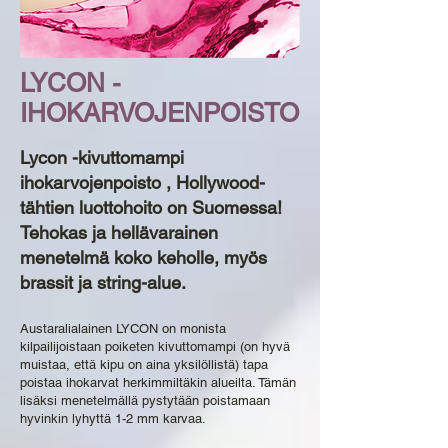
LYCON -
IHOKARVOJENPOISTO
Lycon -kivuttomampi
ihokarvojenpoisto , Hollywood-
tähtien luottohoito on Suomessa!
Tehokas ja hellävarainen
menetelmä koko keholle, myös
brassit ja string-alue.
Austaralialainen LYCON on monista
kilpailijoistaan poiketen kivuttomampi (on hyvä
muistaa, että kipu on aina yksilöllistä) tapa
poistaa ihokarvat herkimmiltäkin alueilta. Tämän
lisäksi menetelmällä pystytään poistamaan
hyvinkin lyhyttä 1-2 mm karvaa.