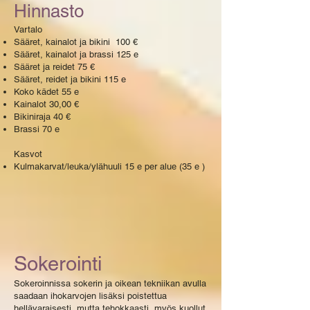
Hinnasto
Vartalo
Sääret, kainalot ja bikini 100 €
Sääret, kainalot ja brassi 125 e
Sääret ja reidet 75 €
Sääret, reidet ja bikini 115 e
Koko kädet 55 e
Kainalot 30,00 €
Bikiniraja 40 €
Brassi 70 e
Kasvot
Kulmakarvat/leuka/ylähuuli 15 e per alue (35 e )
Sokerointi
Sokeroinnissa sokerin ja oikean tekniikan avulla
saadaan ihokarvojen lisäksi poistettua
hellävaraisesti, mutta tehokkaasti, myös kuollut