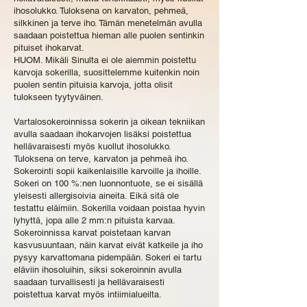
ihosolukko. Tuloksena on karvaton, pehmeä,
silkkinen ja terve iho. Tämän menetelmän avulla
saadaan poistettua hieman alle puolen sentinkin
pituiset ihokarvat.
HUOM. Mikäli Sinulta ei ole aiemmin poistettu
karvoja sokerilla, suosittelemme kuitenkin noin
puolen sentin pituisia karvoja, jotta olisit
tulokseen tyytyväinen.
Vartalosokeroinnissa sokerin ja oikean tekniikan
avulla saadaan ihokarvojen lisäksi poistettua
hellävaraisesti myös kuollut ihosolukko.
Tuloksena on terve, karvaton ja pehmeä iho.
Sokerointi sopii kaikenlaisille karvoille ja ihoille.
Sokeri on 100 %:nen luonnontuote, se ei sisällä
yleisesti allergisoivia aineita. Eikä sitä ole
testattu eläimiin. Sokerilla voidaan poistaa hyvin
lyhyttä, jopa alle 2 mm:n pituista karvaa.
Sokeroinnissa karvat poistetaan karvan
kasvusuuntaan, näin karvat eivät katkeile ja iho
pysyy karvattomana pidempään. Sokeri ei tartu
eläviin ihosoluihin, siksi sokeroinnin avulla
saadaan turvallisesti ja hellävaraisesti
poistettua karvat myös intiimialueilta.