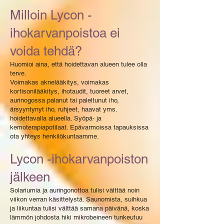
Milloin Lycon -
ihokarvanpoistoa ei
voida tehdä?
Huomioi aina, että hoidettavan alueen tulee olla
terve.
Voimakas aknelääkitys, voimakas
kortisonilääkitys, ihotaudit, tuoreet arvet,
aurinogossa palanut tai paleltunut iho,
ärsyyntynyt iho, ruhjeet, haavat yms.
hoidettavalla alueella. Syöpä- ja
kemoterapiapotilaat. Epävarmoissa tapauksissa
ota yhteys henkilökuntaamme.
Lycon -ihokarvanpoiston
jälkeen
Solariumia ja auringonottoa tulisi välttää noin
viikon verran käsittelystä. Saunomista, suihkua
ja liikuntaa tulisi välttää samana päivänä, koska
lämmön johdosta hiki mikrobeineen tunkeutuu