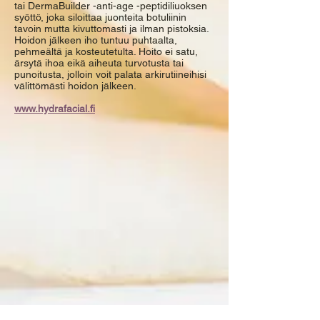
tai DermaBuilder -anti-age -peptidiliuoksen
syöttö, joka siloittaa juonteita botuliinin
tavoin mutta kivuttomasti ja ilman pistoksia.
Hoidon jälkeen iho tuntuu puhtaalta,
pehmeältä ja kosteutetulta. Hoito ei satu,
ärsytä ihoa eikä aiheuta turvotusta tai
punoitusta, jolloin voit palata arkirutiineihisi
välittömästi hoidon jälkeen.
www.hydrafacial.fi