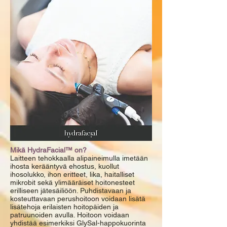
Mikä HydraFacial™ on?
Laitteen tehokkaalla alipaineimulla imetään
ihosta kerääntyvä ehostus, kuollut
ihosolukko, ihon eritteet, lika, haitalliset
mikrobit sekä ylimääräiset hoitonesteet
erilliseen jätesäiliöön. Puhdistavaan ja
kosteuttavaan perushoitoon voidaan lisätä
lisätehoja erilaisten hoitopäiden ja
patruunoiden avulla. Hoitoon voidaan
yhdistää esimerkiksi GlySal-happokuorinta