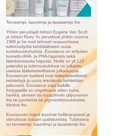
Terveempi, kauniimpi ja tasaisempi iho
Yhtiön perustajat tohtori Eugene Van Scott
ja tohtori Ruey Yu perustivat yhtiön vuonna
1988 ja he ovat tehneet uraauurtavaa
tutkimustyötä kehittääkseen uusia
tuotekoostumuksia. Exuviance on erityisen
tunnettu AHA- ja PHA-hapoista sekä
laktobionisesta haposta. Heillä on yli 120
patenttia ja tutkimustuloksia on julkaistu
useissa lääketieteellisissä julkaisuissa.
Exuviancen tuotteet ovat lääketieteellisesti
kehitettyjä ja uusia tekniikoita kehitetään
jatkuvasti. Exuviance sopii kaikille
ihotyypeille on ongelmana sitten kuiva,
herkkä, akneen tai ruusufinniin taipuvainen
iho tai juonteista tai pigmenttimuutoksista
kärsivä iho.
Exuviancen hapot kuorivat hellävaraisesti ja
stimuloivat solujen uudistumista. Tuloksena
on terveempi, kauniimpi ja tasaisempi iho.